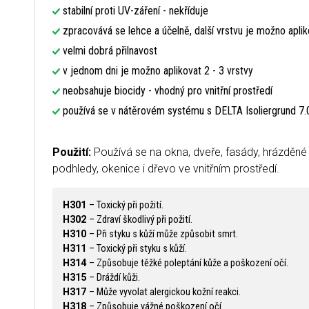
stabilní proti UV-záření - nekříduje
zpracovává se lehce a účelně, další vrstvu je možno apli
velmi dobrá přilnavost
v jednom dni je možno aplikovat 2 - 3 vrstvy
neobsahuje biocidy - vhodný pro vnitřní prostředí
používá se v nátěrovém systému s DELTA Isoliergrund 7.
Použití:
Používá se na okna, dveře, fasády, hrázděné 
podhledy, okenice i dřevo ve vnitřním prostředí.
H301
– Toxický při požití.
H302
– Zdraví škodlivý při požití.
H310
– Při styku s kůží může způsobit smrt.
H311
– Toxický při styku s kůží.
H314
– Způsobuje těžké poleptání kůže a poškození očí.
H315
– Dráždí kůži.
H317
– Může vyvolat alergickou kožní reakci.
H318
– Způsobuje vážné poškození očí.