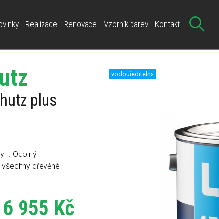
ovinky
Realizace
Renovace
Vzorník barev
Kontakt
utz
chutz plus
y" . Odolný
a všechny dřevěné
6 955 Kč