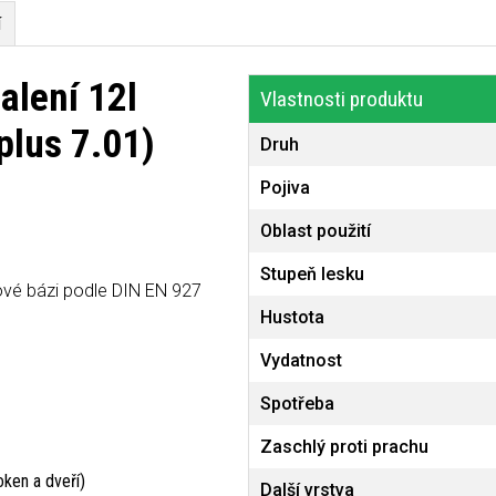
í
alení 12l
Vlastnosti produktu
plus 7.01)
Druh
Pojiva
Oblast použití
Stupeň lesku
tové bázi podle DIN EN 927
Hustota
Vydatnost
Spotřeba
Zaschlý proti prachu
oken a dveří)
Další vrstva