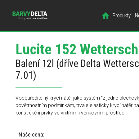
Produkty
N
Lucite 152 Wettersch
Balení 12l (dříve Delta Wetters
7.01)
Vodouředitelný krycí nátěr jako systém "z jedné plechovk
povětrnostním podmínkám, trvale elastický krycí nátěr n
konstrukční prvky ve vnitřním i venkovním prostředí.
Naše cena: