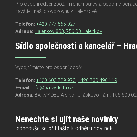
Pro osobní odběr zboží, míchání barev a odborné porad
navštívit naši provozovnu v Halenkově.
Telefon:
+420 777 565 027
Adresa:
Halenkov 833, 756 03 Halenkov
Sídlo společnosti a kancelář – Hr
Výdejní místo pro osobní odběr.
Telefon:
+420 603 729 973
,
+420 730 490 119
E-mail:
info@barvydelta.cz
Adresa:
BARVY DELTA s.r.o., Jiráskovo nám. 155 500 02
Nenechte si ujít naše novinky
jednoduše se přihlašte k odběru novinek