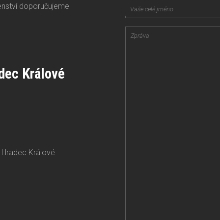
enství doporučujeme
adec Králové
 Hradec Králové