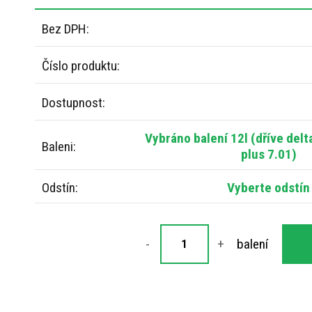
Bez DPH:
Číslo produktu:
Dostupnost:
Vybráno balení 12l (dříve del
Baleni:
plus 7.01)
Odstín:
Vyberte odstín
-
+
balení