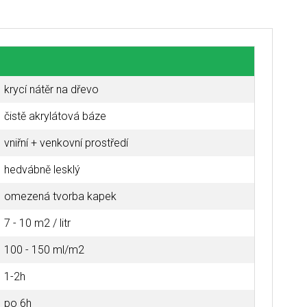
krycí nátěr na dřevo
čistě akrylátová báze
vniřní + venkovní prostředí
hedvábně lesklý
omezená tvorba kapek
7 - 10 m2 / litr
100 - 150 ml/m2
1-2h
po 6h