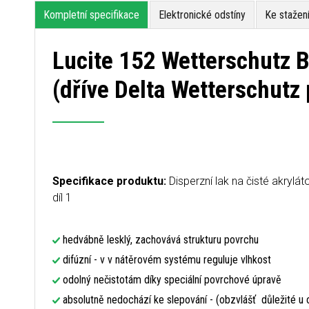
Kompletní specifikace
Elektronické odstíny
Ke stažen
Lucite 152 Wetterschutz B
(dříve Delta Wetterschutz 
Specifikace produktu:
Disperzní lak na čisté akrylá
díl 1
hedvábně lesklý, zachovává strukturu povrchu
difúzní - v v nátěrovém systému reguluje vlhkost
odolný nečistotám díky speciální povrchové úpravě
absolutně nedochází ke slepování - (obzvlášť důležité u 