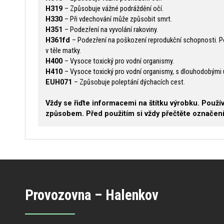
H319
– Způsobuje vážné podráždění očí.
H330
– Při vdechování může způsobit smrt.
H351
– Podezření na vyvolání rakoviny.
H361fd
– Podezření na poškození reprodukční schopnosti. P
v těle matky.
H400
– Vysoce toxický pro vodní organismy.
H410
– Vysoce toxický pro vodní organismy, s dlouhodobými 
EUH071
– Způsobuje poleptání dýchacích cest.
Vždy se řiďte informacemi na štítku výrobku. Použ
způsobem. Před použitím si vždy přečtěte označení
Provozovna – Halenkov