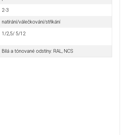
2-3
natírání/válečkování/stříkání
1/2,5/ 5/12
Bílá a tónované odstíny: RAL, NCS