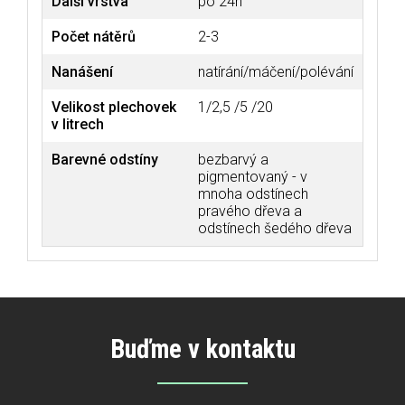
Další vrstva
po 24h
Počet nátěrů
2-3
Nanášení
natírání/máčení/polévání
Velikost plechovek
1/2,5 /5 /20
v litrech
Barevné odstíny
bezbarvý a
pigmentovaný - v
mnoha odstínech
pravého dřeva a
odstínech šedého dřeva
Buďme v kontaktu