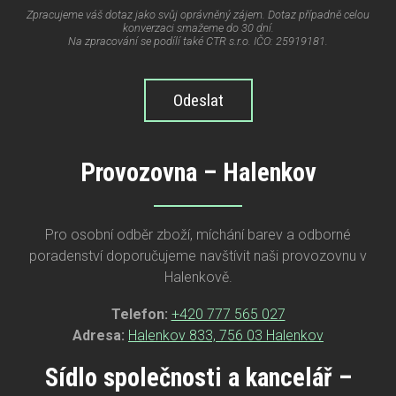
Zpracujeme váš dotaz jako svůj oprávněný zájem. Dotaz případně celou
konverzaci smažeme do 30 dní.
Na zpracování se podílí také CTR s.r.o. IČO: 25919181.
Odeslat
Provozovna – Halenkov
Pro osobní odběr zboží, míchání barev a odborné
poradenství doporučujeme navštívit naši provozovnu v
Halenkově.
Telefon:
+420 777 565 027
Adresa:
Halenkov 833, 756 03 Halenkov
Sídlo společnosti a kancelář –