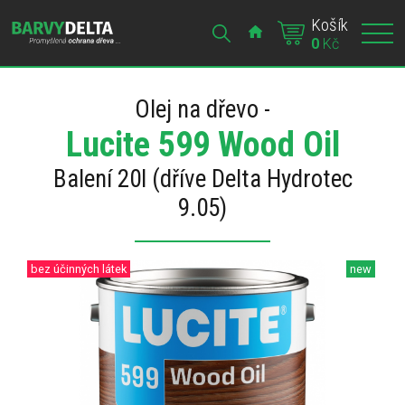
Košík
0
Kč
Olej na dřevo -
Lucite 599 Wood Oil
Balení 20l (dříve Delta Hydrotec
9.05)