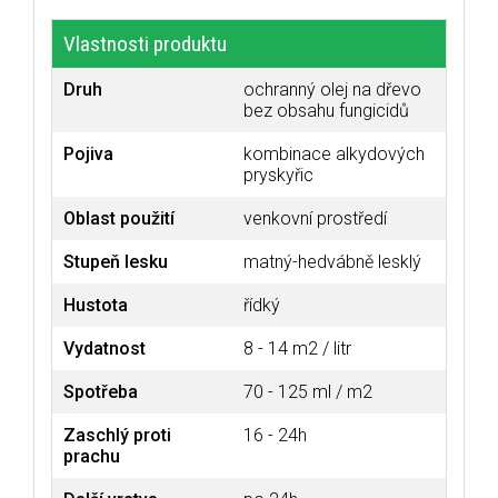
Vlastnosti produktu
Druh
ochranný olej na dřevo
bez obsahu fungicidů
Pojiva
kombinace alkydových
pryskyřic
Oblast použití
venkovní prostředí
Stupeň lesku
matný-hedvábně lesklý
Hustota
řídký
Vydatnost
8 - 14 m2 / litr
Spotřeba
70 - 125 ml / m2
Zaschlý proti
16 - 24h
prachu