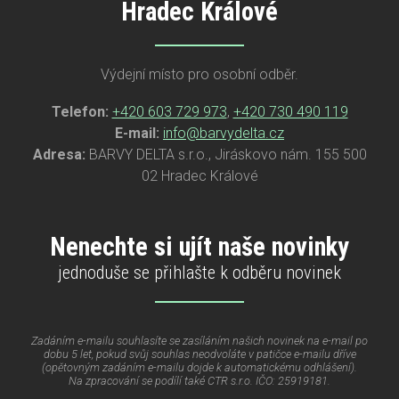
Hradec Králové
Výdejní místo pro osobní odběr.
Telefon:
+420 603 729 973
,
+420 730 490 119
E-mail:
info@barvydelta.cz
Adresa:
BARVY DELTA s.r.o., Jiráskovo nám. 155 500
02 Hradec Králové
Nenechte si ujít naše novinky
jednoduše se přihlašte k odběru novinek
Zadáním e-mailu souhlasíte se zasíláním našich novinek na e-mail po
dobu 5 let, pokud svůj souhlas neodvoláte v patičce e-mailu dříve
(opětovným zadáním e-mailu dojde k automatickému odhlášení).
Na zpracování se podílí také CTR s.r.o. IČO: 25919181.