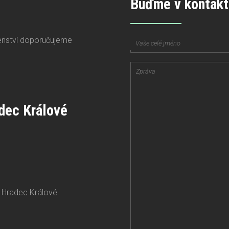
Buďme v kontakt
enství doporučujeme
adec Králové
 Hradec Králové