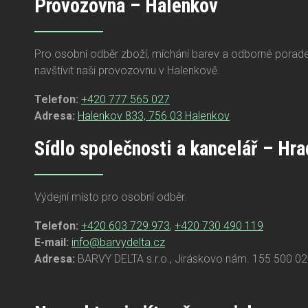
Provozovna – Halenkov
Pro osobní odběr zboží, míchání barev a odborné porad
navštívit naši provozovnu v Halenkově.
Telefon:
+420 777 565 027
Adresa:
Halenkov 833, 756 03 Halenkov
Sídlo společnosti a kancelář – Hr
Výdejní místo pro osobní odběr.
Telefon:
+420 603 729 973
,
+420 730 490 119
E-mail:
info@barvydelta.cz
Adresa:
BARVY DELTA s.r.o., Jiráskovo nám. 155 500 02