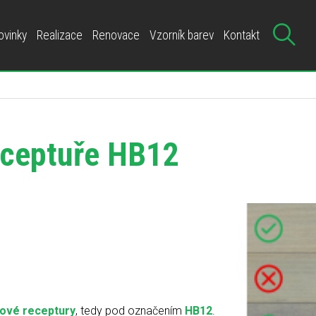
ovinky
Realizace
Renovace
Vzorník barev
Kontakt
eceptuře HB12
nové receptury
, tedy pod označením
HB12
.