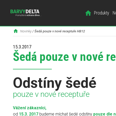
Produkty
N
Novinky
/
Šedá pouze v nové receptuře HB12
15.3.2017
Šedá pouze v nové r
Odstíny šedé
pouze v nové receptuře
Vážení zákazníci,
od
15.3. 2017
budeme míchat šedé odstíny
pouze dle 